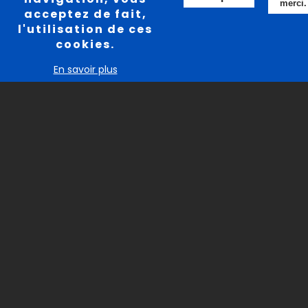
merci.
acceptez de fait,
l'utilisation de ces
cookies.
En savoir plus
La consultation avec
le chirurgien
COMMENT FAIT-ON LE
DIAGNOSTIC DE KYSTE
PILONIDAL ?
A la phase aiguë
: apparition plus ou moins rapide
d’une tuméfaction douloureuse, rouge, chaude,
siégeant dans le sillon inter fessier ou légèrement