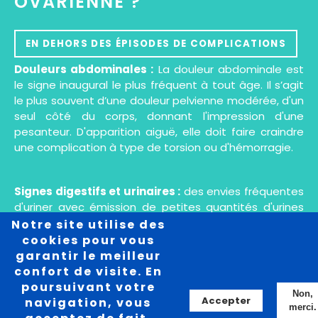
OVARIENNE ?
EN DEHORS DES ÉPISODES DE COMPLICATIONS
Douleurs abdominales :
La douleur abdominale est
le signe inaugural le plus fréquent à tout âge. Il s’agit
le plus souvent d’une douleur pelvienne modérée, d'un
seul côté du corps, donnant l'impression d'une
pesanteur. D'apparition aiguë, elle doit faire craindre
une complication à type de torsion ou d'hémorragie.
Signes digestifs et urinaires :
des envies fréquentes
d'uriner avec émission de petites quantités d'urines
(pollakiurie) et des troubles intestinaux à type de
Notre site utilise des
nausées ou de constipation peuvent être présents en
cookies pour vous
cas de compression des organes de la région
garantir le meilleur
pelvienne par le kyste.
confort de visite. En
poursuivant votre
Non,
Accepter
navigation, vous
merci.
Distension abdominale :
cette distension peut être