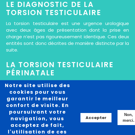
LE DIAGNOSTIC DE LA
TORSION TESTICULAIRE
La torsion testiculaire est une urgence urologique
avec deux âges de présentation dont la prise en
charge n’est pas rigoureusement identique. Ces deux
entités sont donc décrites de manière distincte par la
suite.
LA TORSION TESTICULAIRE
PÉRINATALE
La torsion testiculaire périnatale fait référence à
Notre site utilise des
toute torsion testiculaire survenant de la période
cookies pour vous
prénatale jusqu’à 1 mois de vie. Elle est liée à un
garantir le meilleur
défaut d’accolement de la tunique vaginale rendant
confort de visite. En
ainsi l’ensemble testicule + vaginale totalement libre
poursuivant votre
Non,
dans le scrotum, on parle de torsion supra-vaginale.
Accepter
navigation, vous
merci.
acceptez de fait,
Celle-ci peut être bilatérale dans 22% des cas de
l'utilisation de ces