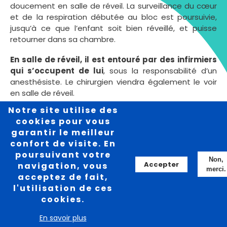
doucement en salle de réveil. La surveillance du cœur
et de la respiration débutée au bloc est poursuivie,
jusqu’à ce que l’enfant soit bien réveillé, et puisse
retourner dans sa chambre.
En salle de réveil, il est entouré par des infirmiers
qui s’occupent de lui
, sous la responsabilité d’un
anesthésiste. Le chirurgien viendra également le voir
en salle de réveil.
Notre site utilise des
Dès que cela sera possible et sous réserve des règles
cookies pour vous
sanitaires en vigueur, un des parents accompagnants
garantir le meilleur
pourra le rejoindre et lui tenir compagnie jusqu’à son
confort de visite. En
retour en chambre
poursuivant votre
Non,
Accepter
navigation, vous
Une lumière tamisée, une musique douce, des
merci.
acceptez de fait,
médicaments efficaces contre la douleur, et des
l'utilisation de ces
câlins pour rassurer, sont là pour que
le réveil de
cookies.
votre enfant après l’intervention se fasse en
douceur.
En savoir plus